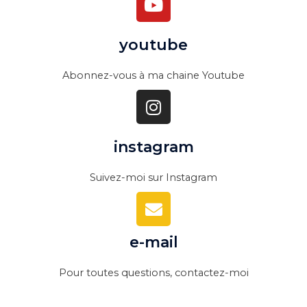
o
u
youtube
t
u
Abonnez-vous à ma chaine Youtube
b
I
e
n
s
instagram
t
a
Suivez-moi sur Instagram
g
E
r
n
a
v
m
e-mail
e
l
Pour toutes questions, contactez-moi
o
p